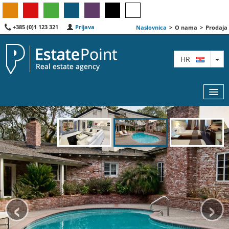
+385 (0)1 123 321
Prijava
Naslovnica
>
O nama
>
Prodaja
TO
HR
KARTA
AGENTI
IZDVOJENE
‹
›
O NAMA
KONTAKT