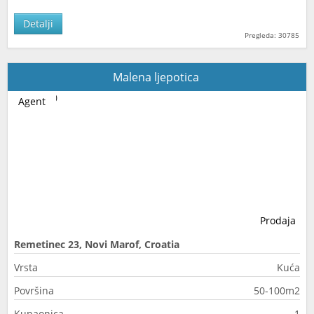
Detalji
Pregleda: 30785
Malena ljepotica
Agent
Prodaja
Remetinec 23, Novi Marof, Croatia
Vrsta
Kuća
Površina
50-100m2
Kupaonica
1