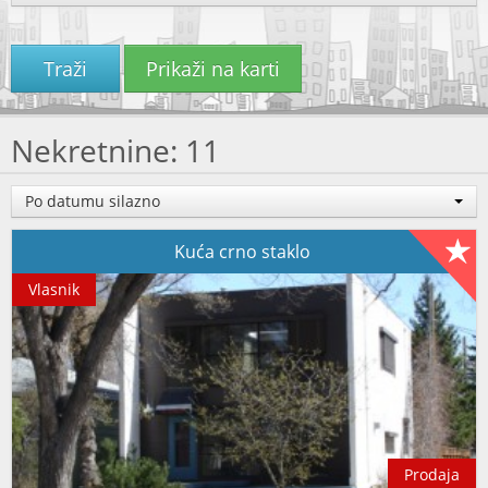
Traži
Prikaži na karti
Nekretnine: 11
Po datumu silazno
Kuća crno staklo
Vlasnik
Prodaja