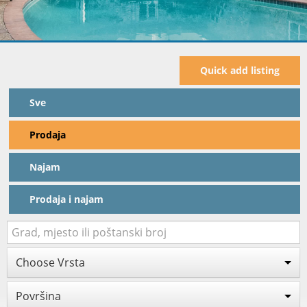
Quick add listing
Sve
Prodaja
Najam
Prodaja i najam
Choose Vrsta
Površina