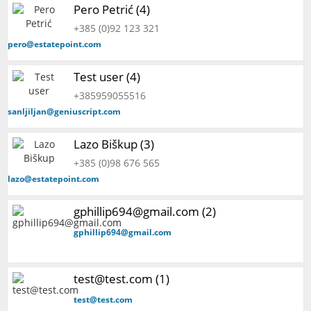
Pero Petrić (4)
+385 (0)92 123 321
pero@estatepoint.com
Test user (4)
+385959055516
sanljiljan@geniuscript.com
Lazo Biškup (3)
+385 (0)98 676 565
lazo@estatepoint.com
gphillip694@gmail.com (2)
gphillip694@gmail.com
test@test.com (1)
test@test.com