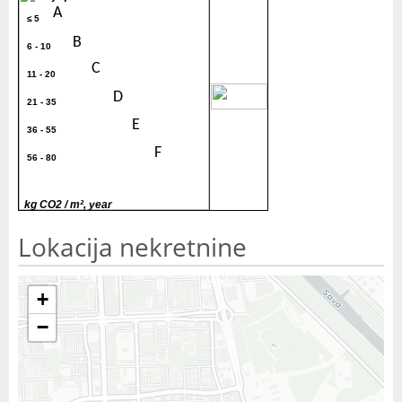
A
≤ 5
B
6 - 10
C
11 - 20
30
D
21 - 35
E
36 - 55
F
56 - 80
G
> 80
kg CO2 / m², year
Lokacija nekretnine
+
−