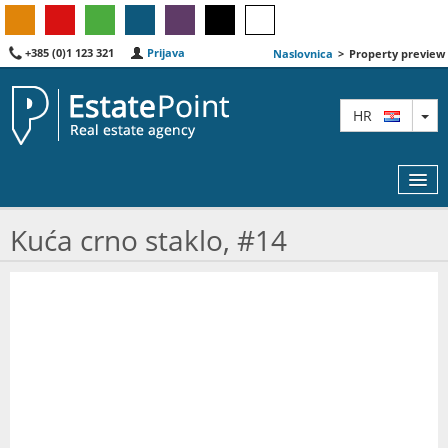
+385 (0)1 123 321
Prijava
Naslovnica
>
Property preview
TO
HR
Kuća crno staklo, #14
KARTA
AGENTI
IZDVOJENE
O NAMA
KONTAKT