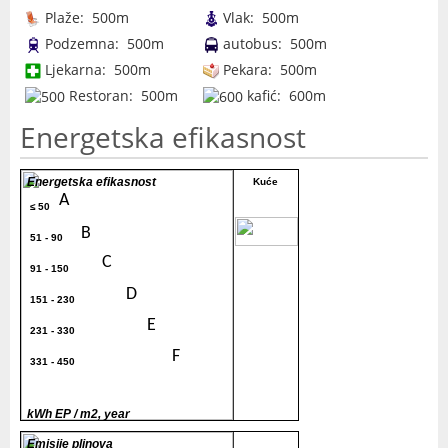
Plaže: 500m
Vlak: 500m
Podzemna: 500m
autobus: 500m
Ljekarna: 500m
Pekara: 500m
Restoran: 500m
kafić: 600m
Energetska efikasnost
Energetska efikasnost
Kuće
A
≤ 50
80
B
51 - 90
C
91 - 150
D
151 - 230
E
231 - 330
F
331 - 450
G
> 450
kWh EP / m2, year
Emisije plinova