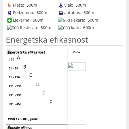
Plaže: 500m
Vlak: 500m
Podzemna: 500m
autobus: 500m
Ljekarna: 500m
Pekara: 500m
Restoran: 500m
kafić: 600m
Energetska efikasnost
Energetska efikasnost
Kuće
A
≤ 50
80
B
51 - 90
C
91 - 150
D
151 - 230
E
231 - 330
F
331 - 450
G
> 450
kWh EP / m2, year
Emisije plinova