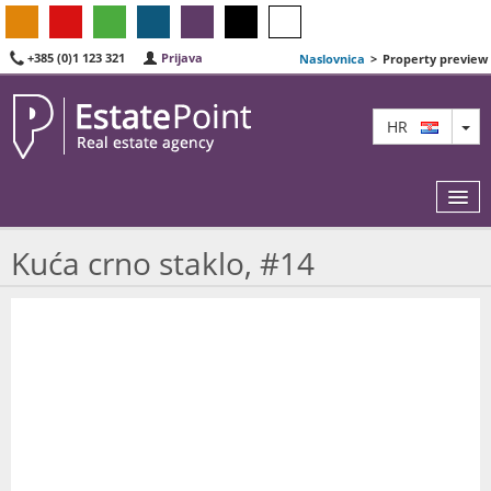
+385 (0)1 123 321
Prijava
Naslovnica
>
Property preview
TO
HR
Kuća crno staklo, #14
KARTA
AGENTI
IZDVOJENE
O NAMA
KONTAKT