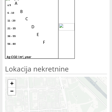
A
≤ 5
B
6 - 10
C
11 - 20
30
D
21 - 35
E
36 - 55
F
56 - 80
G
> 80
kg CO2 / m², year
Lokacija nekretnine
+
−