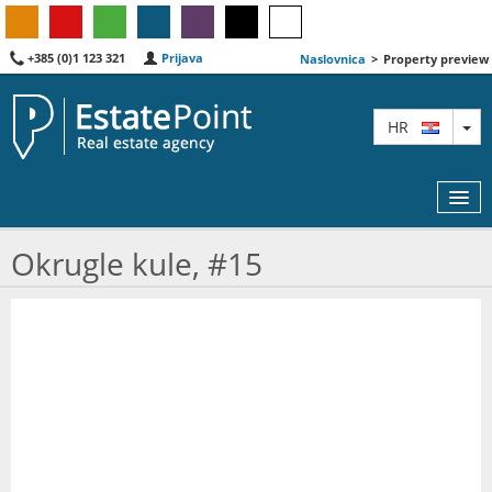
+385 (0)1 123 321
Prijava
Naslovnica
>
Property preview
TO
HR
Okrugle kule, #15
KARTA
AGENTI
IZDVOJENE
O NAMA
KONTAKT