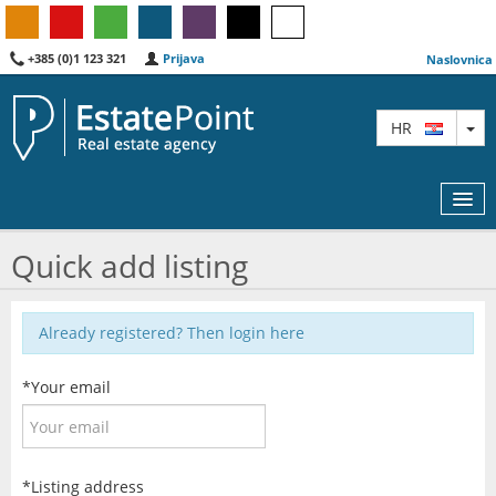
+385 (0)1 123 321
Prijava
Naslovnica
TO
HR
Quick add listing
KARTA
Already registered?
Then login here
AGENTI
*Your email
IZDVOJENE
O NAMA
*Listing address
KONTAKT