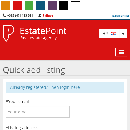
+385 (0)1 123 321
Prijava
Naslovnica
TO
HR
Quick add listing
KARTA
Already registered?
Then login here
AGENTI
*Your email
IZDVOJENE
O NAMA
*Listing address
KONTAKT