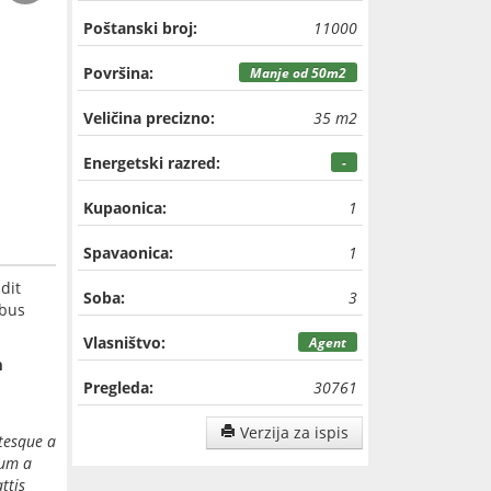
Poštanski broj:
11000
Površina:
Manje od 50m2
Veličina precizno:
35 m2
Energetski razred:
-
Kupaonica:
1
Spavaonica:
1
dit
Soba:
3
ibus
Vlasništvo:
Agent
m
Pregleda:
30761
Verzija za ispis
ntesque a
dum a
ttis