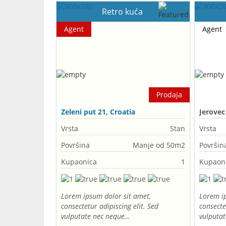
Retro kuća
Agent
Agent
Prodaja
Zeleni put 21, Croatia
Jerovec
Vrsta
Stan
Vrsta
Površina
Manje od 50m2
Površin
Kupaonica
1
Kupaon
Lorem ipsum dolor sit amet,
Lorem ip
consectetur adipiscing elit. Sed
consecte
vulputate nec neque…
vulputa