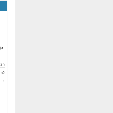
ja
tan
0m2
1