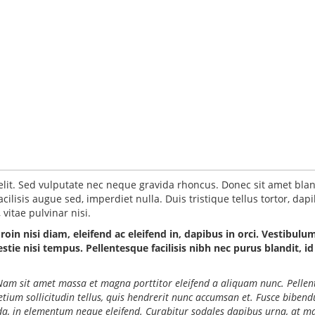
elit. Sed vulputate nec neque gravida rhoncus. Donec sit amet blan
ilisis augue sed, imperdiet nulla. Duis tristique tellus tortor, dap
vitae pulvinar nisi.
Proin nisi diam, eleifend ac eleifend in, dapibus in orci. Vestibulu
ie nisi tempus. Pellentesque facilisis nibh nec purus blandit, id
o. Nam sit amet massa et magna porttitor eleifend a aliquam nunc. Pelle
retium sollicitudin tellus, quis hendrerit nunc accumsan et. Fusce biben
ida, in elementum neque eleifend. Curabitur sodales dapibus urna, at ma