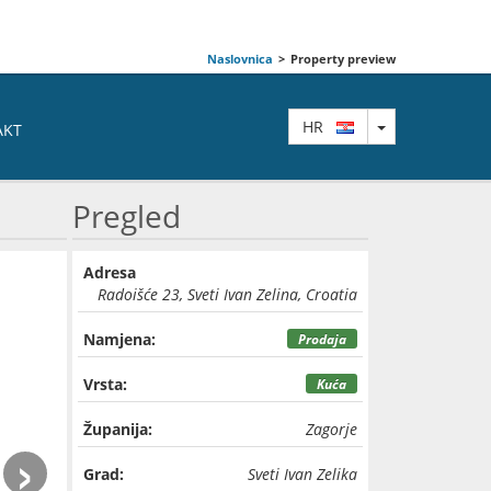
Naslovnica
>
Property preview
TOGGLE DRO
HR
AKT
Pregled
Adresa
Radoišće 23, Sveti Ivan Zelina, Croatia
Namjena:
Prodaja
Vrsta:
Kuća
Županija:
Zagorje
›
Grad:
Sveti Ivan Zelika