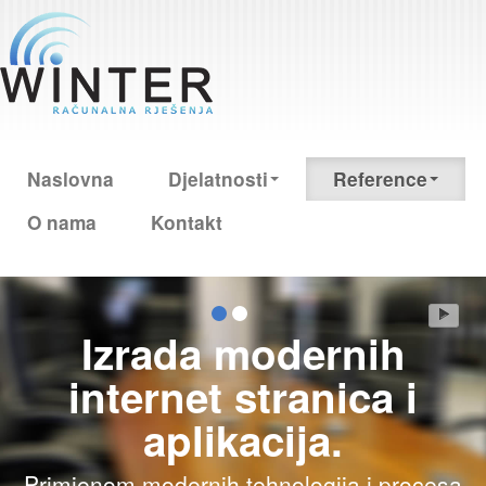
Naslovna
Djelatnosti
Reference
O nama
Kontakt
Izrada modernih
internet stranica i
aplikacija.
Primjenom modernih tehnologija i procesa