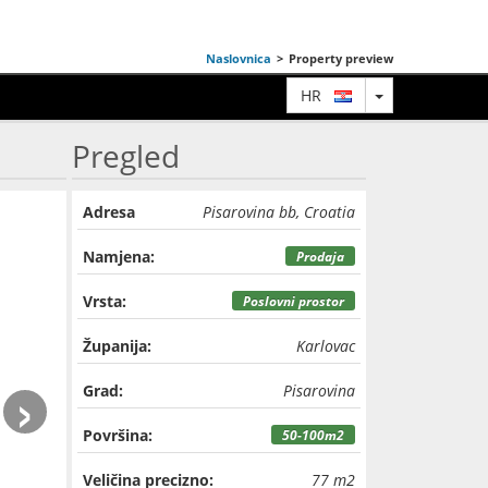
Naslovnica
>
Property preview
TOGGLE DRO
HR
Pregled
Adresa
Pisarovina bb, Croatia
Namjena:
Prodaja
Vrsta:
Poslovni prostor
Županija:
Karlovac
›
Grad:
Pisarovina
Površina:
50-100m2
Veličina precizno:
77 m2