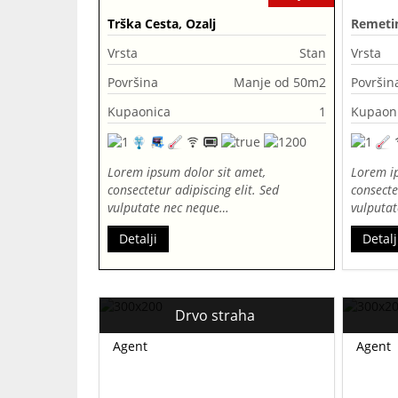
Trška Cesta, Ozalj
Remetin
Vrsta
Stan
Vrsta
Površina
Manje od 50m2
Površin
Kupaonica
1
Kupaon
Lorem ipsum dolor sit amet,
Lorem ip
consectetur adipiscing elit. Sed
consecte
vulputate nec neque…
vulputa
Detalji
Detalj
Drvo straha
Agent
Agent