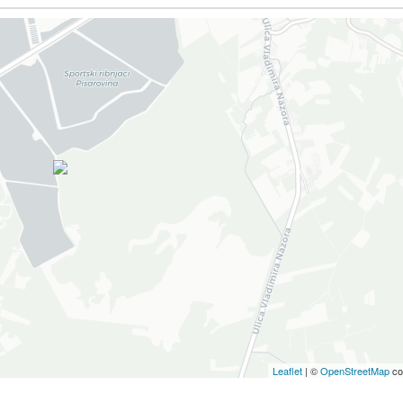
Leaflet
| ©
OpenStreetMap
co