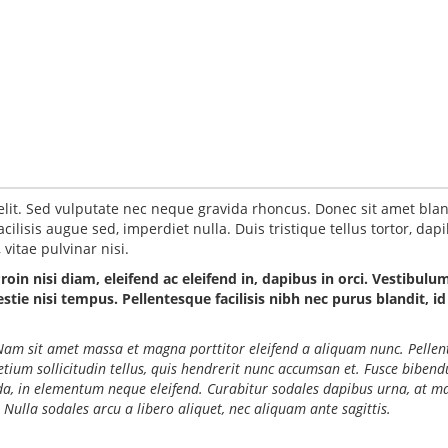
elit. Sed vulputate nec neque gravida rhoncus. Donec sit amet blan
ilisis augue sed, imperdiet nulla. Duis tristique tellus tortor, dap
vitae pulvinar nisi.
Proin nisi diam, eleifend ac eleifend in, dapibus in orci. Vestibulu
ie nisi tempus. Pellentesque facilisis nibh nec purus blandit, id
o. Nam sit amet massa et magna porttitor eleifend a aliquam nunc. Pelle
retium sollicitudin tellus, quis hendrerit nunc accumsan et. Fusce biben
ida, in elementum neque eleifend. Curabitur sodales dapibus urna, at ma
 Nulla sodales arcu a libero aliquet, nec aliquam ante sagittis.