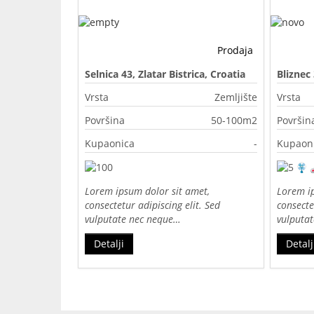
Prodaja
Selnica 43, Zlatar Bistrica, Croatia
Bliznec
Vrsta
Zemljište
Vrsta
Površina
50-100m2
Površin
Kupaonica
-
Kupaon
Lorem ipsum dolor sit amet,
Lorem ip
consectetur adipiscing elit. Sed
consecte
vulputate nec neque…
vulputa
Detalji
Detalj