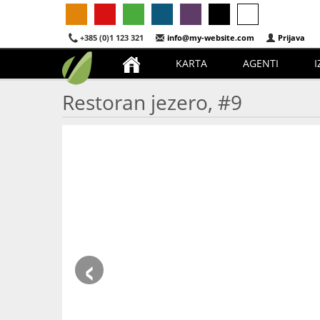
+385 (0)1 123 321
info@my-website.com
Prijava
KARTA
AGENTI
I
Restoran jezero, #9
‹