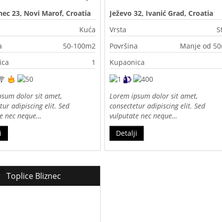
ec 23, Novi Marof, Croatia
Ježevo 32, Ivanić Grad, Croatia
Kuća
Vrsta
S
a
50-100m2
Površina
Manje od 5
ica
1
Kupaonica
sum dolor sit amet,
Lorem ipsum dolor sit amet,
tur adipiscing elit. Sed
consectetur adipiscing elit. Sed
te nec neque…
vulputate nec neque…
i
Detalji
Toplice Bliznec