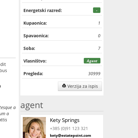
Energetski razred:
-
Kupaonica:
1
Spavaonica:
0
Soba:
7
Vlasništvo:
Agent
dit
ibus
Pregleda:
30999
m
Verzija za ispis
agent
ntesque a
dum a
Kety Springs
ttis
+385 (0)91 123 321
kety@estatepoint.com