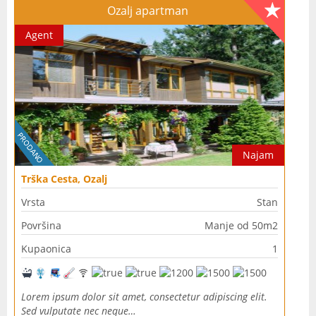
Ozalj apartman
Agent
Najam
Trška Cesta, Ozalj
Vrsta
Stan
Površina
Manje od 50m2
Kupaonica
1
Lorem ipsum dolor sit amet, consectetur adipiscing elit.
Sed vulputate nec neque…