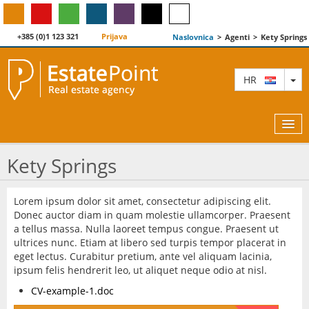
+385 (0)1 123 321
Prijava
Naslovnica
>
Agenti
>
Kety Springs
TO
HR
Kety Springs
KARTA
Lorem ipsum dolor sit amet, consectetur adipiscing elit.
Donec auctor diam in quam molestie ullamcorper. Praesent
AGENTI
a tellus massa. Nulla laoreet tempus congue. Praesent ut
ultrices nunc. Etiam at libero sed turpis tempor placerat in
IZDVOJENE
eget lectus. Curabitur pretium, ante vel aliquam lacinia,
ipsum felis hendrerit leo, ut aliquet neque odio at nisl.
O NAMA
CV-example-1.doc
KONTAKT