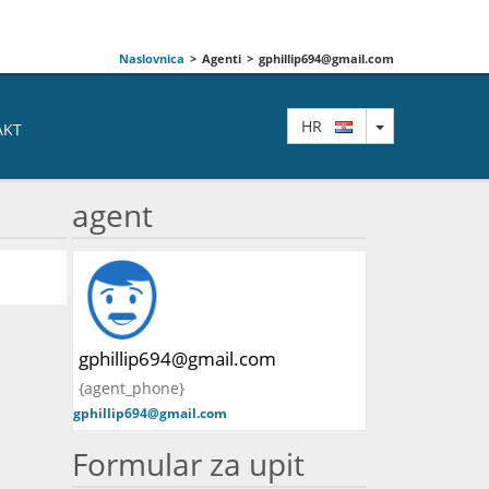
Naslovnica
>
Agenti
>
gphillip694@gmail.com
TOGGLE DRO
HR
AKT
agent
gphillip694@gmail.com
{agent_phone}
gphillip694@gmail.com
Formular za upit