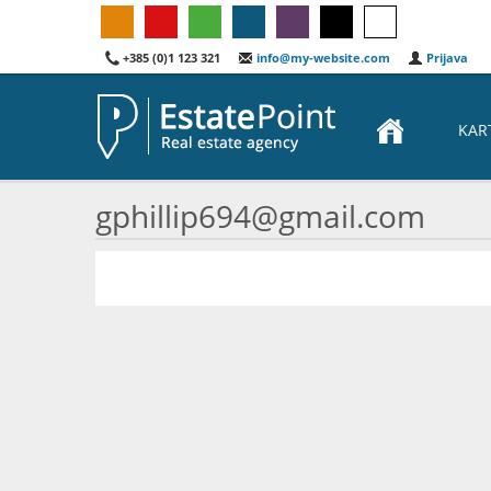
+385 (0)1 123 321
info@my-website.com
Prijava
KAR
gphillip694@gmail.com