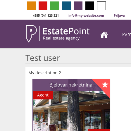
+385 (0)1 123 321
info@my-website.com
Prijava
KAR
Test user
My description 2
Bjelovar nekretnina
Agent