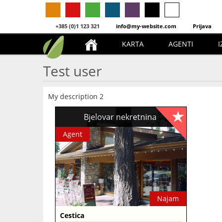
+385 (0)1 123 321
info@my-website.com
Prijava
KARTA
AGENTI
I
Test user
My description 2
Bjelovar nekretnina
Agent
Najam
Cestica