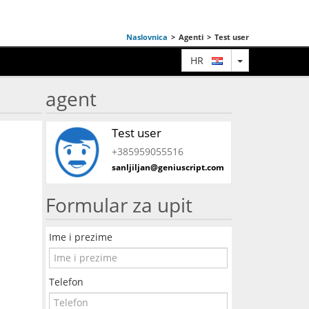
Naslovnica
>
Agenti
>
Test user
TOGGLE DRO
HR
agent
Test user
+385959055516
sanljiljan@geniuscript.com
Formular za upit
Ime i prezime
Telefon