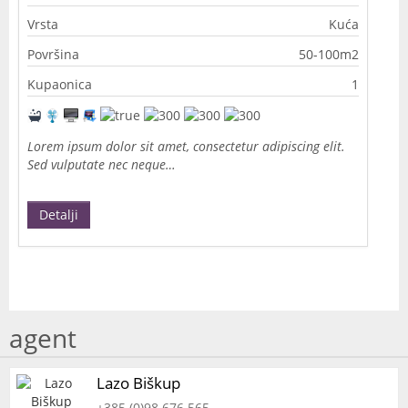
Vrsta
Kuća
Površina
50-100m2
Kupaonica
1
Lorem ipsum dolor sit amet, consectetur adipiscing elit.
Sed vulputate nec neque…
Detalji
agent
Lazo Biškup
+385 (0)98 676 565