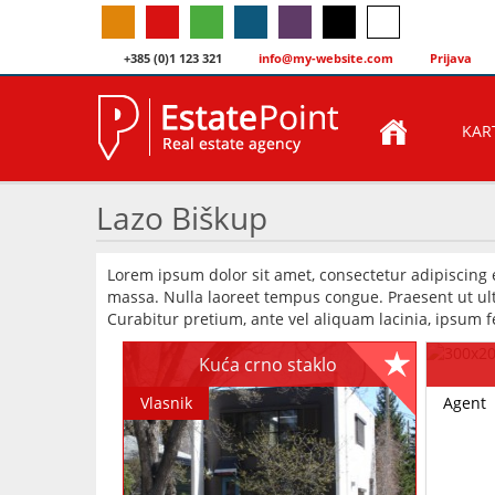
+385 (0)1 123 321
info@my-website.com
Prijava
KAR
Lazo Biškup
Lorem ipsum dolor sit amet, consectetur adipiscing 
massa. Nulla laoreet tempus congue. Praesent ut ultr
Curabitur pretium, ante vel aliquam lacinia, ipsum fe
Kuća crno staklo
Vlasnik
Agent