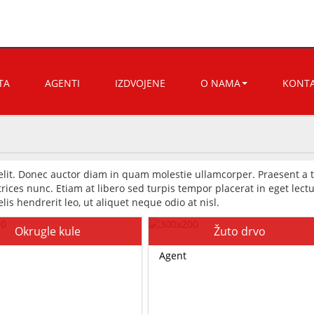
TA
AGENTI
IZDVOJENE
O NAMA
KONT
elit. Donec auctor diam in quam molestie ullamcorper. Praesent a t
ices nunc. Etiam at libero sed turpis tempor placerat in eget lectu
lis hendrerit leo, ut aliquet neque odio at nisl.
Okrugle kule
Žuto drvo
Agent