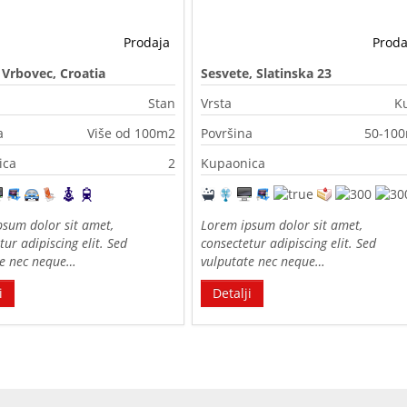
Prodaja
Proda
, Vrbovec, Croatia
Sesvete, Slatinska 23
Stan
Vrsta
K
a
Više od 100m2
Površina
50-10
ica
2
Kupaonica
sum dolor sit amet,
Lorem ipsum dolor sit amet,
tur adipiscing elit. Sed
consectetur adipiscing elit. Sed
te nec neque…
vulputate nec neque…
i
Detalji