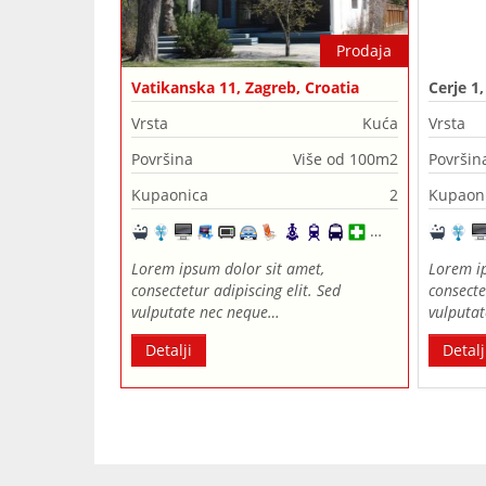
Prodaja
Vatikanska 11, Zagreb, Croatia
Cerje 1
Vrsta
Kuća
Vrsta
Površina
Više od 100m2
Površin
Kupaonica
2
Kupaon
Lorem ipsum dolor sit amet,
Lorem ip
consectetur adipiscing elit. Sed
consecte
vulputate nec neque…
vulputa
Detalji
Detalj