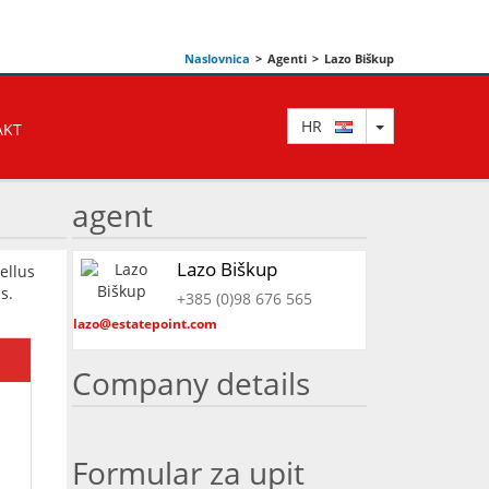
Naslovnica
>
Agenti
>
Lazo Biškup
TOGGLE DRO
HR
AKT
agent
Lazo Biškup
ellus
s.
+385 (0)98 676 565
lazo@estatepoint.com
Company details
Formular za upit