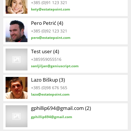
+385 (0)91 123 321
kety@estatepoint.com
Pero Petrić (4)
+385 (0)92 123 321
pero@estatepoint.com
Test user (4)
+385959055516
sanljiljan@geniuscript.com
Lazo Biškup (3)
+385 (0)98 676 565
lazo@estatepoint.com
gphillip694@gmail.com (2)
gphillip694@gmail.com