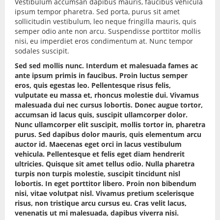
Vestibulum accumsan dapibus mauris, faucibus vehicula
ipsum tempor pharetra. Sed porta, purus sit amet
sollicitudin vestibulum, leo neque fringilla mauris, quis
semper odio ante non arcu. Suspendisse porttitor mollis
nisi, eu imperdiet eros condimentum at. Nunc tempor
sodales suscipit.
Sed sed mollis nunc. Interdum et malesuada fames ac
ante ipsum primis in faucibus. Proin luctus semper
eros, quis egestas leo. Pellentesque risus felis,
vulputate eu massa et, rhoncus molestie dui. Vivamus
malesuada dui nec cursus lobortis. Donec augue tortor,
accumsan id lacus quis, suscipit ullamcorper dolor.
Nunc ullamcorper elit suscipit, mollis tortor in, pharetra
purus. Sed dapibus dolor mauris, quis elementum arcu
auctor id. Maecenas eget orci in lacus vestibulum
vehicula. Pellentesque et felis eget diam hendrerit
ultricies. Quisque sit amet tellus odio. Nulla pharetra
turpis non turpis molestie, suscipit tincidunt nisl
lobortis. In eget porttitor libero. Proin non bibendum
nisi, vitae volutpat nisl. Vivamus pretium scelerisque
risus, non tristique arcu cursus eu. Cras velit lacus,
venenatis ut mi malesuada, dapibus viverra nisi.