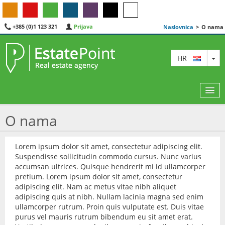
+385 (0)1 123 321
Prijava
Naslovnica
>
O nama
TO
HR
O nama
KARTA
Lorem ipsum dolor sit amet, consectetur adipiscing elit.
Suspendisse sollicitudin commodo cursus. Nunc varius
AGENTI
accumsan ultrices. Quisque hendrerit mi id ullamcorper
pretium. Lorem ipsum dolor sit amet, consectetur
IZDVOJENE
adipiscing elit. Nam ac metus vitae nibh aliquet
adipiscing quis at nibh. Nullam lacinia magna sed enim
O NAMA
ullamcorper rutrum. Proin quis vulputate est. Duis vitae
purus vel mauris rutrum bibendum eu sit amet erat.
KONTAKT