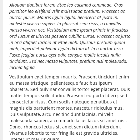
Aliquam dapibus lorem vitae leo euismod commodo. Cras
porttitor leo eleifend velit malesuada pretium. Praesent ac
auctor purus. Mauris ligula ligula, hendrerit at justo in,
molestie viverra sapien. In placerat sem risus, a convallis
massa viverra nec. Vestibulum ante ipsum primis in faucibus
orci luctus et ultrices posuere cubilia Curae; Praesent ac justo
in orci aliquet lacinia ut vitae nibh. Quisque pretium quam
nibh, imperdiet pulvinar ligula dictum id. In a auctor arcu.
Fusce feugiat purus eget odio congue, mollis iaculis nulla
tincidunt. Sed nec massa vulputate, pretium nisi malesuada,
lacinia ligula.
Vestibulum eget tempor mauris. Praesent tincidunt enim
eu massa tristique, pellentesque faucibus ipsum
pharetra. Sed pulvinar convallis tortor eget placerat. Duis
mattis tempus sollicitudin. Praesent eu porta libero, sed
consectetur risus. Cum sociis natoque penatibus et
magnis dis parturient montes, nascetur ridiculus mus.
Duis vulputate, arcu nec tincidunt lacinia, mi velit
malesuada sapien, a commodo lacus lacus sit amet nisl.
Donec rhoncus lectus sit amet sem dictum interdum.
Vivamus lobortis tortor fringilla est gravida ultricies.
Integer ut mauris quam.