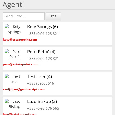
Agenti
Traži
Kety Springs (6)
+385 (0)91 123 321
kety@estatepoint.com
Pero Petrić (4)
+385 (0)92 123 321
pero@estatepoint.com
Test user (4)
+385959055516
sanljiljan@geniuscript.com
Lazo Biškup (3)
+385 (0)98 676 565
lazo@estatepoint.com