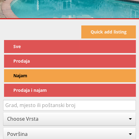
Quick add listing
Sve
Prodaja
Najam
Prodaja i najam
Choose Vrsta
Površina