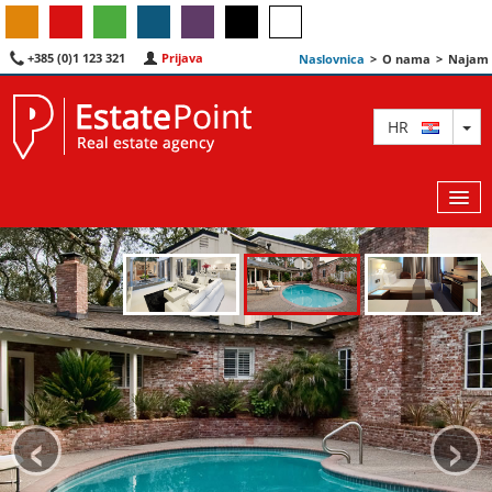
+385 (0)1 123 321
Prijava
Naslovnica
>
O nama
>
Najam
TO
HR
KARTA
AGENTI
IZDVOJENE
‹
›
O NAMA
KONTAKT