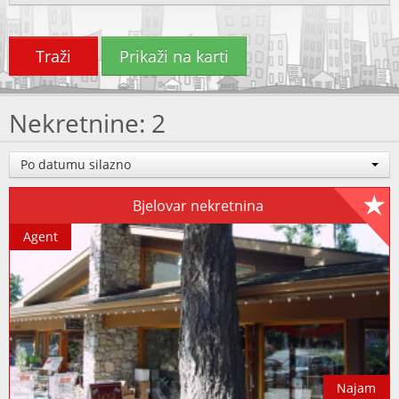
Traži
Prikaži na karti
Nekretnine: 2
Po datumu silazno
Bjelovar nekretnina
Agent
Najam