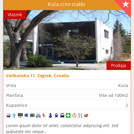
Kuća crno staklo
Vlasnik
Prodaja
Vatikanska 11, Zagreb, Croatia
Vrsta
Kuća
Površina
Više od 100m2
Kupaonica
2
Lorem ipsum dolor sit amet, consectetur adipiscing elit. Sed
vulputate nec neque…