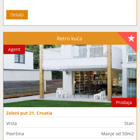
Detalji
Retro kuća
Agent
Prodaja
Zeleni put 21, Croatia
Vrsta
Stan
Površina
Manje od 50m2