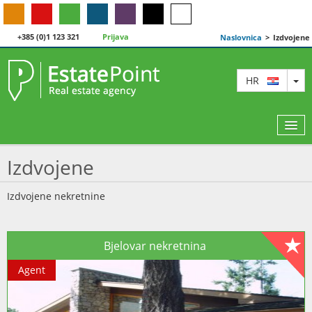
+385 (0)1 123 321
Prijava
Naslovnica
>
Izdvojene
TO
HR
Izdvojene
KARTA
Izdvojene nekretnine
AGENTI
Bjelovar nekretnina
IZDVOJENE
Agent
O NAMA
KONTAKT