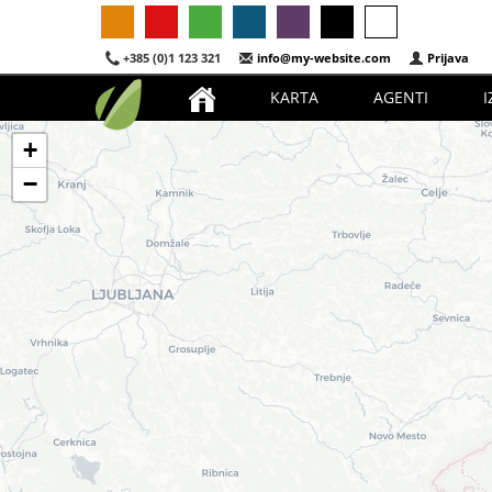
+385 (0)1 123 321
info@my-website.com
Prijava
KARTA
AGENTI
I
+
−