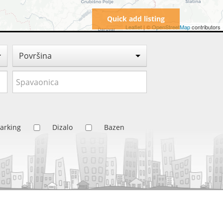
Quick add listing
Leaflet
| ©
OpenStreetMap
contributors
Površina
arking
Dizalo
Bazen