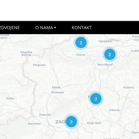
ZDVOJENE
O NAMA
KONTAKT
2
2
3
3