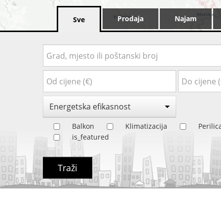
Prodaja
Najam
Sve
Energetska efikasnost
Balkon
Klimatizacija
Perili
is_featured
Traži