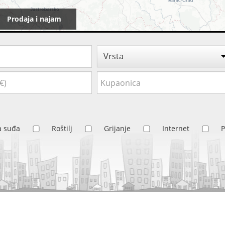
Prodaja i najam
Vrsta
ca suđa
Roštilj
Grijanje
Internet
P