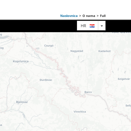
Naslovnica
>
O nama
>
Full
TOGGLE DRO
HR