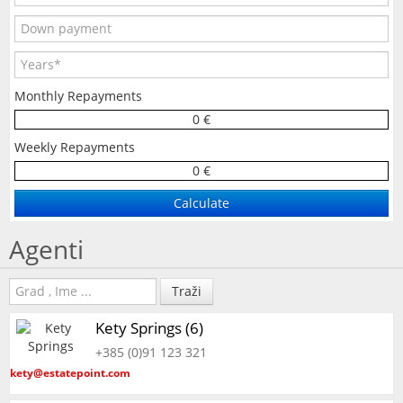
Monthly Repayments
0 €
Weekly Repayments
0 €
Agenti
Traži
Kety Springs (6)
+385 (0)91 123 321
kety@estatepoint.com