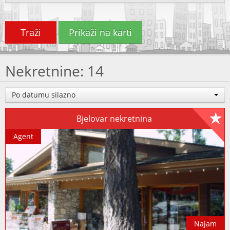
Traži
Prikaži na karti
Nekretnine: 14
Po datumu silazno
Bjelovar nekretnina
Agent
Najam