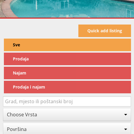
Quick add listing
Sve
Prodaja
Najam
Prodaja i najam
Choose Vrsta
Površina