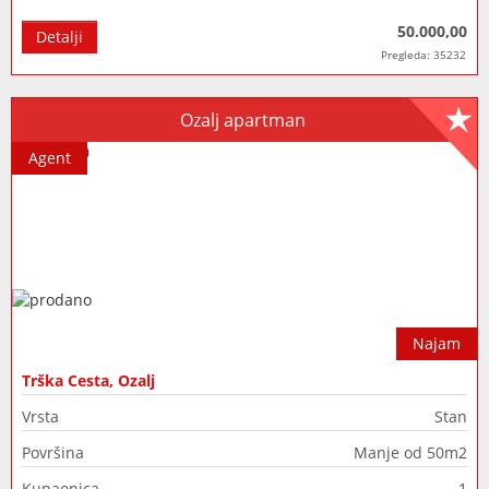
50.000,00
Detalji
Pregleda: 35232
Ozalj apartman
Agent
Najam
Trška Cesta, Ozalj
Vrsta
Stan
Površina
Manje od 50m2
Kupaonica
1