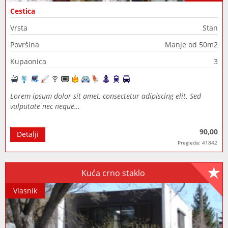
Cestica
Vrsta
Stan
Površina
Manje od 50m2
Kupaonica
3
Lorem ipsum dolor sit amet, consectetur adipiscing elit. Sed
vulputate nec neque…
90,00
Detalji
Pregleda: 41842
Kuća crno staklo
Vlasnik