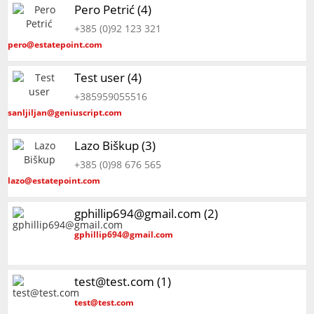
Pero Petrić (4)
+385 (0)92 123 321
pero@estatepoint.com
Test user (4)
+385959055516
sanljiljan@geniuscript.com
Lazo Biškup (3)
+385 (0)98 676 565
lazo@estatepoint.com
gphillip694@gmail.com (2)
gphillip694@gmail.com
test@test.com (1)
test@test.com